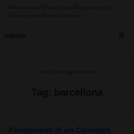
↓
Vai
al
ME
Italiano
contenuto
Menu
principale
principale
Home
›
Articoli taggati barcellona
Tag:
barcellona
Fondamenti di un Cannabis