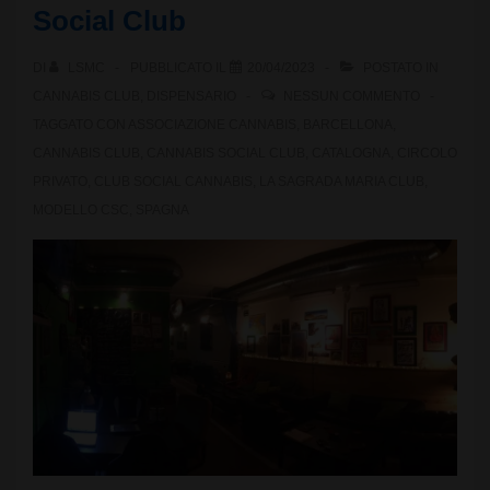
Social Club
DI
LSMC
PUBBLICATO IL
20/04/2023
POSTATO IN
CANNABIS CLUB
,
DISPENSARIO
NESSUN COMMENTO
TAGGATO CON
ASSOCIAZIONE CANNABIS
,
BARCELLONA
,
CANNABIS CLUB
,
CANNABIS SOCIAL CLUB
,
CATALOGNA
,
CIRCOLO
PRIVATO
,
CLUB SOCIAL CANNABIS
,
LA SAGRADA MARIA CLUB
,
MODELLO CSC
,
SPAGNA