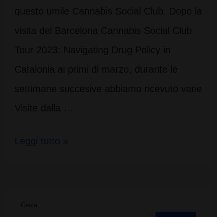
questo umile Cannabis Social Club. Dopo la
visita del Barcelona Cannabis Social Club
Tour 2023: Navigating Drug Policy in
Catalonia ai primi di marzo, durante le
settimane succesive abbiamo ricevuto varie
Visite dalla …
CSC
Leggi tutto »
e
la
creazione
Cerca