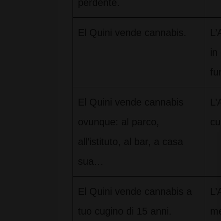
perdente.
El Quini vende cannabis.
L’
in
fu
El Quini vende cannabis
L’
ovunque: al parco,
cu
all’istituto, al bar, a casa
sua…
El Quini vende cannabis a
L’
tuo cugino di 15 anni.
me