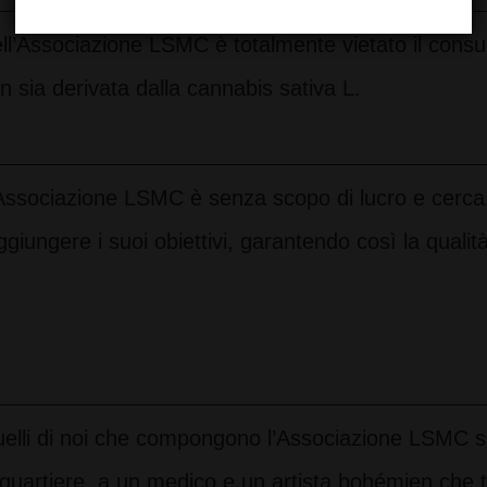
ll’Associazione LSMC è totalmente vietato il consu
n sia derivata dalla cannabis sativa L.
Associazione LSMC è senza scopo di lucro e cerca d
ggiungere i suoi obiettivi, garantendo così la qualit
elli di noi che compongono l’Associazione LSMC s
 quartiere, a un medico e un artista bohémien che t