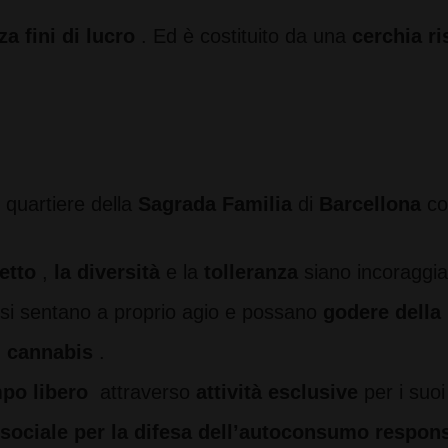
a fini di lucro
. Ed è costituito da una
cerchia ri
 quartiere della
Sagrada Familia
di
Barcellona
con
etto
,
la diversità
e la
tolleranza
siano incoraggiat
i si sentano a proprio agio e possano
godere della
i cannabis
.
po libero
attraverso
attività esclusive
per i suo
ociale per la difesa dell’autoconsumo respons