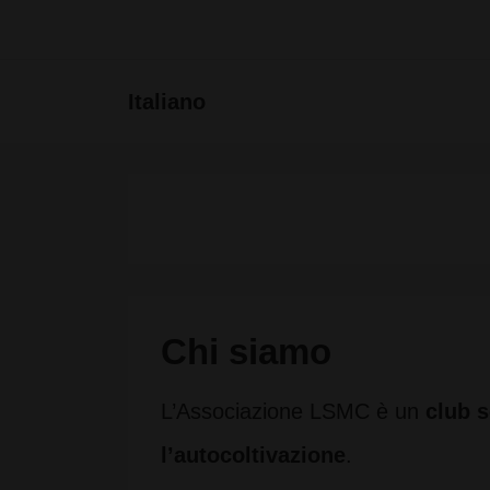
↓
Vai
Menu
Italiano
al
principa
contenuto
principale
Chi siamo
L’Associazione LSMC è un
club s
l’autocoltivazione
.