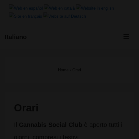
↓
Vai
al
ME
Italiano
contenuto
Menu
principale
principale
Home
›
Orari
Orari
Il
Cannabis Social Club
è aperto tutti i
giorni, compresi i festivi.