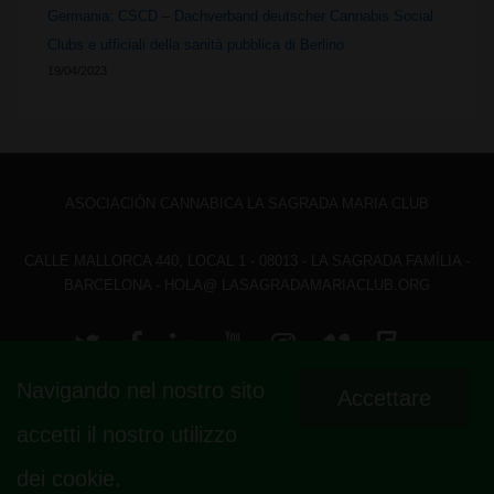
Germania: CSCD – Dachverband deutscher Cannabis Social
Clubs e ufficiali della sanità pubblica di Berlino
19/04/2023
ASOCIACIÓN CANNABICA LA SAGRADA MARIA CLUB
CALLE MALLORCA 440, LOCAL 1 - 08013 - LA SAGRADA FAMÍLIA -
BARCELONA - HOLA@ LASAGRADAMARIACLUB.ORG
Navigando nel nostro sito
Accettare
© 2026
La Sagrada Maria Club
| Sviluppato da
Tema responsive
accetti il ​​nostro utilizzo
dei cookie.