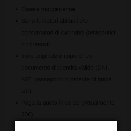
Essere maggiorenne
Sono fumatori abituali e/o
consumatori di cannabis (terapeutici
o ricreativi)
Invia originale e copia di un
documento di identità valido (DNI,
NIE, passaporto o patente di guida
UE)
Paga la quota in corso (Attualmente
20€)
Soddisfare i requisiti per il tipo di