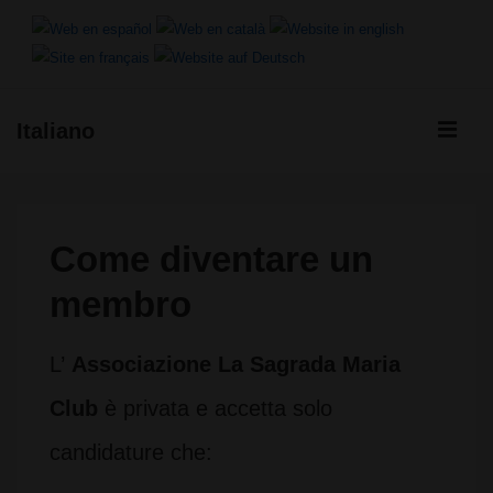
↓
Vai
al
ME
Italiano
contenuto
Menu
principale
principale
Come diventare un
membro
L’
Associazione La Sagrada Maria
Club
è privata e accetta solo
candidature che: