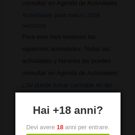
consultar en Agenda de Actividades
Actividades para marzo 2026
04/03/2026
Para este mes tenemos las
siguientes actividades: Todas las
actividades y horarios las puedes
consultar en Agenda de Actividades
¿Se puede fumar cannabis en las
calles de Madrid?
Hai +18 anni?
27/02/2026
En un contexto europeo donde
Devi avere
18
anni per entrare.
ciudades como Ámsterdam ofrecen