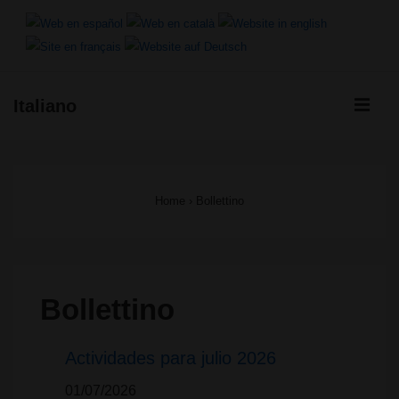
↓
Vai
al
ME
Italiano
contenuto
Menu
principale
principale
Home
›
Bollettino
Bollettino
Actividades para julio 2026
01/07/2026