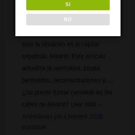
SI
modelos de tolerancia regulada, y
también analizamos la situación en
NO
Barcelona, ahora examinamos cómo
está la situación en la capital
española: Madrid. Este artículo
actualiza la normativa, zonas
permitidas, recomendaciones y …
¿Se puede fumar cannabis en las
calles de Madrid? Leer más »
Actividades para febrero 2026
01/02/2026