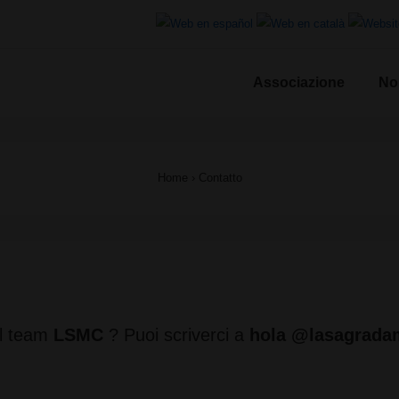
Associazione
No
le
Home
›
Contatto
il team
LSMC
? Puoi scriverci a
hola @lasagradam