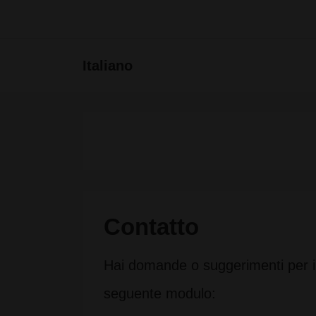
↓
Vai
Menu
Italiano
al
principa
contenuto
principale
Contatto
Hai domande o suggerimenti per 
seguente modulo: