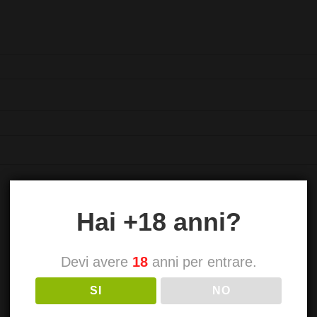
Hai +18 anni?
Devi avere
18
anni per entrare.
SI
NO