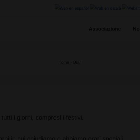
Associazione
No
le
Home
›
Orari
utti i giorni, compresi i festivi.
giorni in cui chiudiamo o abbiamo orari speciali.