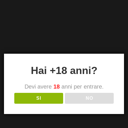
Hai +18 anni?
Devi avere
18
anni per entrare.
SI
NO