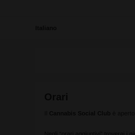
↓
Vai
Menu
Italiano
al
principa
contenuto
principale
Orari
Il
Cannabis Social Club
è aperto t
Negli “orari aggiuntivi” troverai i 