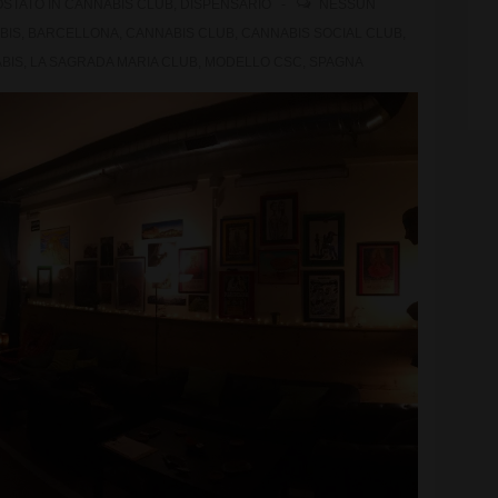
STATO IN
CANNABIS CLUB
,
DISPENSARIO
NESSUN
BIS
,
BARCELLONA
,
CANNABIS CLUB
,
CANNABIS SOCIAL CLUB
,
BIS
,
LA SAGRADA MARIA CLUB
,
MODELLO CSC
,
SPAGNA