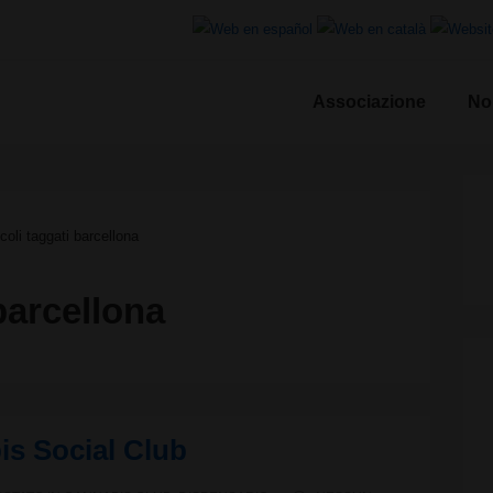
Associazione
No
le
icoli taggati barcellona
barcellona
s Social Club