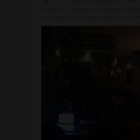
DI
LSMC
PUBBLICATO IL
20/04/2023
PO
COMMENTO
TAGGATO CON
ASSOCIAZIONE CANNA
CATALOGNA
,
CIRCOLO PRIVATO
,
CLUB SOCIAL CANNA