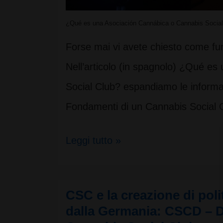
¿Qué es una Asociación Cannábica o Cannabis Social
Forse mai vi avete chiesto come fu
Nell’articolo (in spagnolo) ¿Qué e
Social Club? espandiamo le informaz
Fondamenti di un Cannabis Social 
Fondamenti
Leggi tutto »
di
un
CSC e la creazione di polit
Cannabis
dalla Germania: CSCD – 
Social