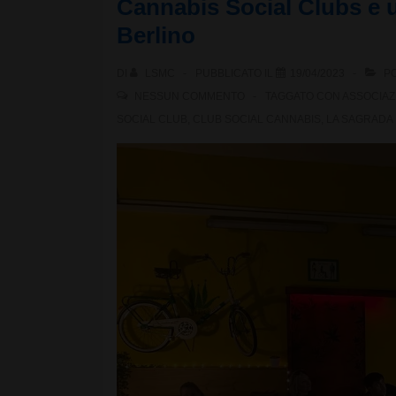
Cannabis Social Clubs e uf
Club
Berlino
DI
LSMC
PUBBLICATO IL
19/04/2023
PO
NESSUN COMMENTO
TAGGATO CON
ASSOCIAZ
SOCIAL CLUB
,
CLUB SOCIAL CANNABIS
,
LA SAGRADA