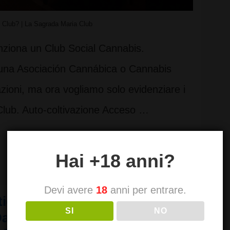
 Club? | La Sagrada Maria Club
nziona un Club Social Cannabis.
s una Asociación Cannábica o Cannabis
ioni, ma ora vogliamo solo evidenziare i
Club. Auto-coltivazione Acceso …
Hai +18 anni?
Devi avere
18
anni per entrare.
iche sulle droghe II. Visite
SI
NO
Dachverband deutscher