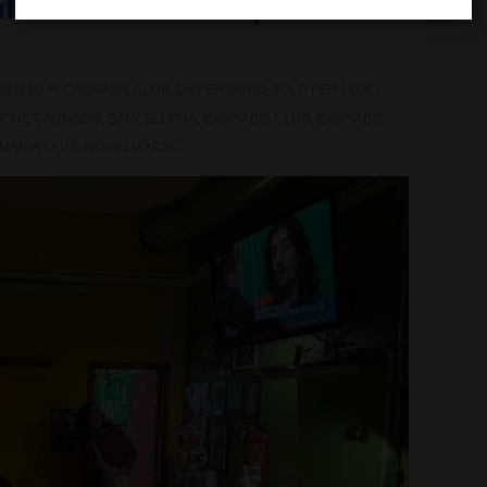
ficiali della sanità pubblica di
STATO IN
CANNABIS CLUB
,
DISPENSARIO
,
SOLO PER I SOCI
IONE CANNABIS
,
BARCELLONA
,
CANNABIS CLUB
,
CANNABIS
 MARIA CLUB
,
MODELLO CSC