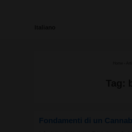
↓
Vai
Menu
Italiano
al
principa
contenuto
principale
Home
›
Art
Tag:
Fondamenti di un Cannabi