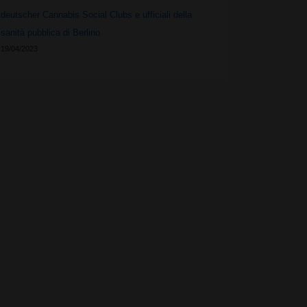
deutscher Cannabis Social Clubs e ufficiali della
sanità pubblica di Berlino
19/04/2023