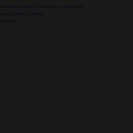
deutscher Cannabis Social Clubs e ufficiali della
sanità pubblica di Berlino
19/04/2023