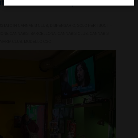
ficiali della sanità pubblica di
STATO IN
CANNABIS CLUB
,
DISPENSARIO
,
SOLO PER I SOCI
IONE CANNABIS
,
BARCELLONA
,
CANNABIS CLUB
,
CANNABIS
 MARIA CLUB
,
MODELLO CSC