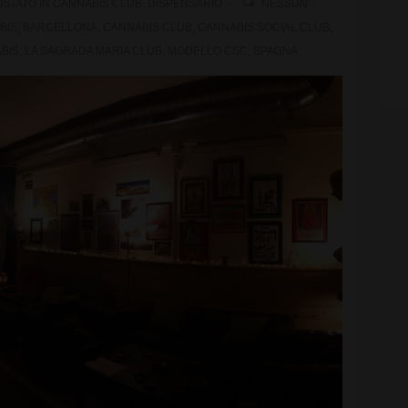
STATO IN
CANNABIS CLUB
,
DISPENSARIO
NESSUN
BIS
,
BARCELLONA
,
CANNABIS CLUB
,
CANNABIS SOCIAL CLUB
,
BIS
,
LA SAGRADA MARIA CLUB
,
MODELLO CSC
,
SPAGNA