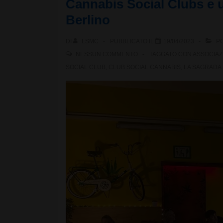
Cannabis Social Clubs e uf
Club
Berlino
DI
LSMC
PUBBLICATO IL
19/04/2023
PO
NESSUN COMMENTO
TAGGATO CON
ASSOCIAZ
SOCIAL CLUB
,
CLUB SOCIAL CANNABIS
,
LA SAGRADA