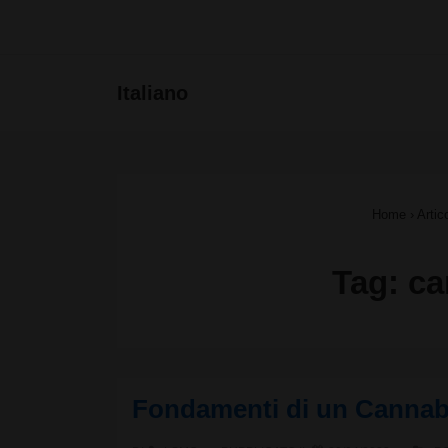
↓
Vai
Menu
Italiano
al
principa
contenuto
principale
Home
›
Artic
Tag:
ca
Fondamenti di un Cannabi