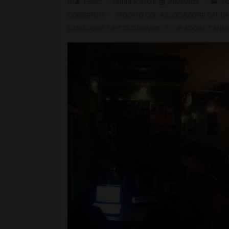
DI
LSMC
PUBBLICATO IL
20/04/2023
PO
COMMENTO
TAGGATO CON
ASSOCIAZIONE CANNA
CATALOGNA
,
CIRCOLO PRIVATO
,
CLUB SOCIAL CANNA