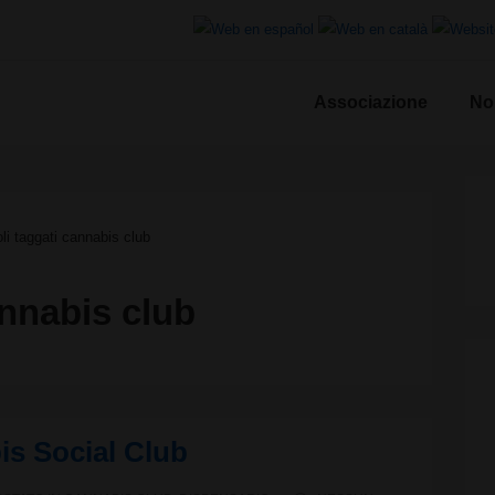
Associazione
No
le
oli taggati cannabis club
nnabis club
s Social Club