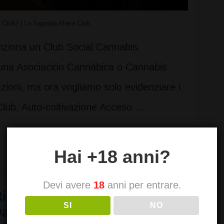
 Club? | La Sagrada Maria Club
nziona un Club Social Cannabis.
s una Asociación Cannábica o Cannabis
ioni, ma ora vogliamo solo evidenziare i
Club. Auto-coltivazione Acceso …
Hai +18 anni?
Devi avere
18
anni per entrare.
iche sulle droghe II. Visite
SI
NO
Dachverband deutscher