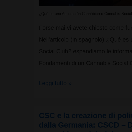
¿Qué es una Asociación Cannábica o Cannabis Social
Forse mai vi avete chiesto come fu
Nell’articolo (in spagnolo) ¿Qué e
Social Club? espandiamo le informaz
Fondamenti di un Cannabis Social 
Fondamenti
Leggi tutto »
di
un
CSC e la creazione di polit
Cannabis
dalla Germania: CSCD – 
Social