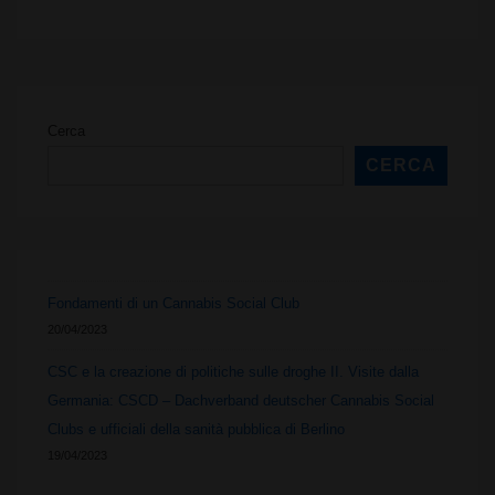
di
un
Cannabis
Cerca
Social
CERCA
Club
Fondamenti di un Cannabis Social Club
20/04/2023
CSC e la creazione di politiche sulle droghe II. Visite dalla
Germania: CSCD – Dachverband deutscher Cannabis Social
Clubs e ufficiali della sanità pubblica di Berlino
19/04/2023