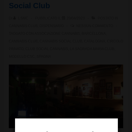
Social Club
DI
LSMC
PUBBLICATO IL
20/04/2023
POSTATO IN
CANNABIS CLUB
,
DISPENSARIO
NESSUN COMMENTO
TAGGATO CON
ASSOCIAZIONE CANNABIS
,
BARCELLONA
,
CANNABIS CLUB
,
CANNABIS SOCIAL CLUB
,
CATALOGNA
,
CIRCOLO
PRIVATO
,
CLUB SOCIAL CANNABIS
,
LA SAGRADA MARIA CLUB
,
MODELLO CSC
,
SPAGNA