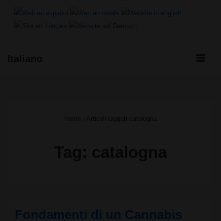
↓
Vai
al
ME
Italiano
contenuto
Menu
principale
principale
Home
›
Articoli taggati catalogna
Tag:
catalogna
Fondamenti di un Cannabis