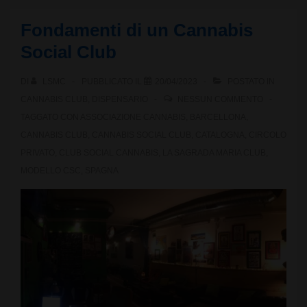
Fondamenti di un Cannabis
Social Club
DI
LSMC
PUBBLICATO IL
20/04/2023
POSTATO IN
CANNABIS CLUB
,
DISPENSARIO
NESSUN COMMENTO
TAGGATO CON
ASSOCIAZIONE CANNABIS
,
BARCELLONA
,
CANNABIS CLUB
,
CANNABIS SOCIAL CLUB
,
CATALOGNA
,
CIRCOLO
PRIVATO
,
CLUB SOCIAL CANNABIS
,
LA SAGRADA MARIA CLUB
,
MODELLO CSC
,
SPAGNA