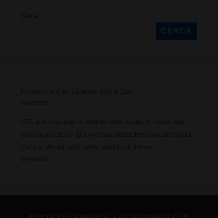
creazione
Cerca
di
CERCA
politiche
sulle
droghe
Fondamenti di un Cannabis Social Club
20/04/2023
II.
CSC e la creazione di politiche sulle droghe II. Visite dalla
Visite
Germania: CSCD – Dachverband deutscher Cannabis Social
dalla
Clubs e ufficiali della sanità pubblica di Berlino
19/04/2023
Germania:
CSCD
–
ASOCIACIÓN CANNABICA LA SAGRADA MARIA CLUB