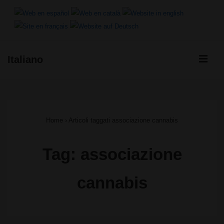
↓
Vai
al
ME
Italiano
contenuto
Menu
principale
principale
Home
›
Articoli taggati associazione cannabis
Tag:
associazione
cannabis