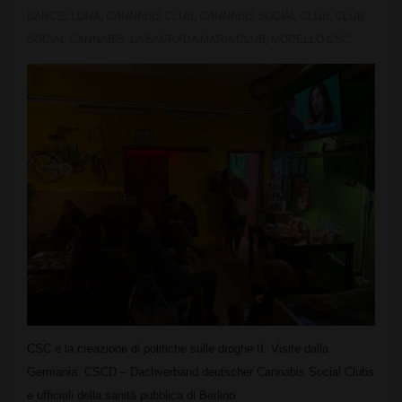
BARCELLONA
,
CANNABIS CLUB
,
CANNABIS SOCIAL CLUB
,
CLUB
SOCIAL CANNABIS
,
LA SAGRADA MARIA CLUB
,
MODELLO CSC
CSC e la creazione di politiche sulle droghe II. Visite dalla
Germania: CSCD – Dachverband deutscher Cannabis Social Clubs
e ufficiali della sanità pubblica di Berlino