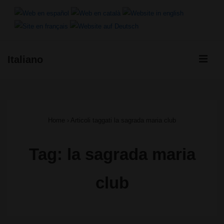
↓
Vai
al
ME
Italiano
contenuto
Menu
principale
principale
Home
›
Articoli taggati la sagrada maria club
Tag:
la sagrada maria
club