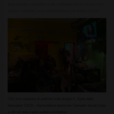
BARCELLONA
,
CANNABIS CLUB
,
CANNABIS SOCIAL CLUB
,
CLUB
SOCIAL CANNABIS
,
LA SAGRADA MARIA CLUB
,
MODELLO CSC
CSC e la creazione di politiche sulle droghe II. Visite dalla
Germania: CSCD – Dachverband deutscher Cannabis Social Clubs
e ufficiali della sanità pubblica di Berlino