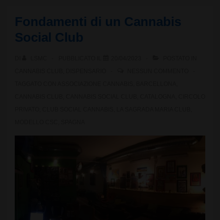
Fondamenti di un Cannabis
Social Club
DI
LSMC
PUBBLICATO IL
20/04/2023
POSTATO IN
CANNABIS CLUB
,
DISPENSARIO
NESSUN COMMENTO
TAGGATO CON
ASSOCIAZIONE CANNABIS
,
BARCELLONA
,
CANNABIS CLUB
,
CANNABIS SOCIAL CLUB
,
CATALOGNA
,
CIRCOLO
PRIVATO
,
CLUB SOCIAL CANNABIS
,
LA SAGRADA MARIA CLUB
,
MODELLO CSC
,
SPAGNA