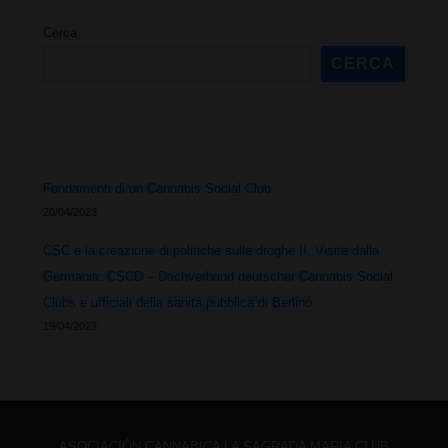
creazione
Cerca
di
CERCA
politiche
sulle
droghe
Fondamenti di un Cannabis Social Club
20/04/2023
II.
CSC e la creazione di politiche sulle droghe II. Visite dalla
Visite
Germania: CSCD – Dachverband deutscher Cannabis Social
dalla
Clubs e ufficiali della sanità pubblica di Berlino
19/04/2023
Germania:
CSCD
–
ASOCIACIÓN CANNABICA LA SAGRADA MARIA CLUB